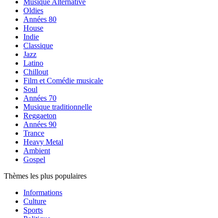
Musique Alternative
Oldies
Années 80
House
Indie
Classique
Jazz
Latino
Chillout
Film et Comédie musicale
Soul
Années 70
Musique traditionnelle
Reggaeton
Années 90
Trance
Heavy Metal
Ambient
Gospel
Thèmes les plus populaires
Informations
Culture
Sports