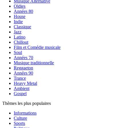
Musique Alternative
Oldies
Années 80
House
Indie
Classique
Jazz
Latino
Chillout
Film et Comédie musicale
Soul
Années 70
Musique traditionnelle
Reggaeton
Années 90
Trance
Heavy Metal
Ambient
Gospel
Thèmes les plus populaires
Informations
Culture
Sports