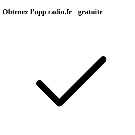
Obtenez l’app radio.fr gratuite