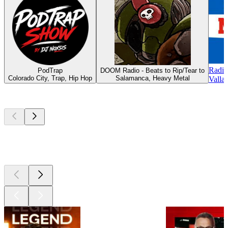
Radio
PodTrap
DOOM Radio - Beats to Rip/Tear to
Colorado City, Trap, Hip Hop
Salamanca, Heavy Metal
Vallad
Les meilleurs
podcasts
Les meilleurs
podcasts
Les meilleurs
podcasts