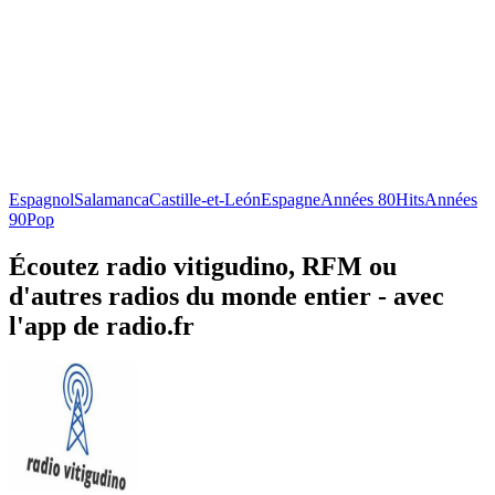
Espagnol
Salamanca
Castille-et-León
Espagne
Années 80
Hits
Années
90
Pop
Écoutez radio vitigudino, RFM ou
d'autres radios du monde entier - avec
l'app de radio.fr