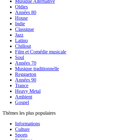
Musique Alternative
Oldies
Années 80
House
Indie
Classique
Jazz
Latino
Chillout
Film et Comédie musicale
Soul
Années 70
Musique traditionnelle
Reggaeton
Années 90
Trance
Heavy Metal
Ambient
Gospel
Thèmes les plus populaires
Informations
Culture
Sports