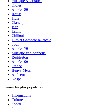
Musique Alternative
Oldies
Années 80
House
Indie
Classique
Jazz
Latino
Chillout
Film et Comédie musicale
Soul
Années 70
Musique traditionnelle
Reggaeton
Années 90
Trance
Heavy Metal
Ambient
Gospel
Thèmes les plus populaires
Informations
Culture
Sports