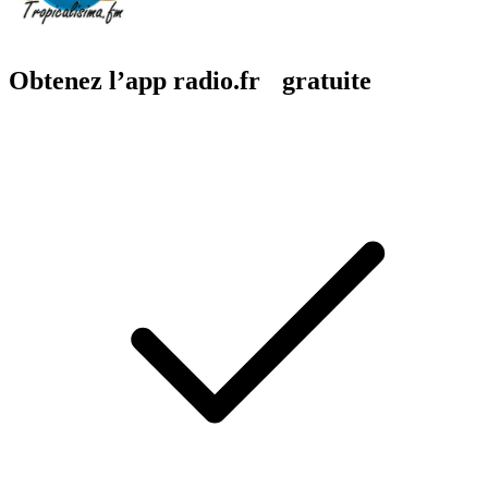
Obtenez l’app radio.fr gratuite