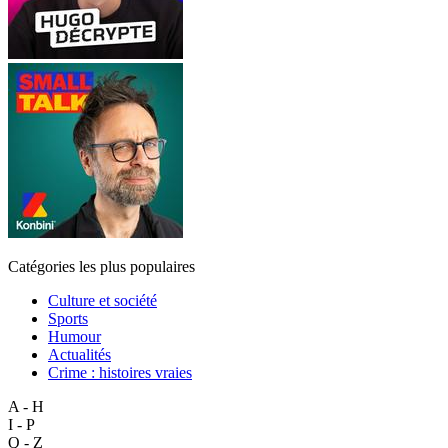
Catégories les plus populaires
Culture et société
Sports
Humour
Actualités
Crime : histoires vraies
A - H
I - P
Q - Z