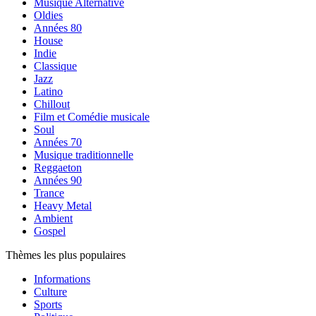
Musique Alternative
Oldies
Années 80
House
Indie
Classique
Jazz
Latino
Chillout
Film et Comédie musicale
Soul
Années 70
Musique traditionnelle
Reggaeton
Années 90
Trance
Heavy Metal
Ambient
Gospel
Thèmes les plus populaires
Informations
Culture
Sports