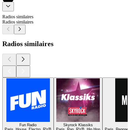
Radios similaires
Radios similaires
Radios similaires
Fun Radio
Skyrock Klassiks
Paris, House, Electro, R'n'B
Paris, Rap, R'n'B, Hip Hop
Paris, Reggae,