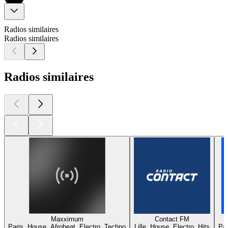
Radios similaires
Radios similaires
Radios similaires
Maxximum
Contact FM
Paris, House, Afrobeat, Electro, Techno
Lille, House, Electro, Hits
Par