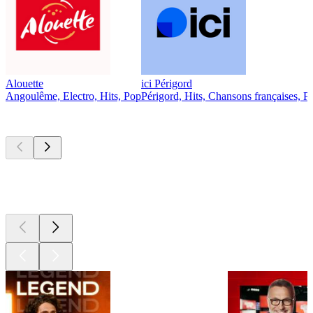
Alouette
ici Périgord
Angoulême, Electro, Hits, Pop
Périgord, Hits, Chansons françaises, P
Les meilleurs
podcasts
Les meilleurs
podcasts
Les meilleurs
podcasts