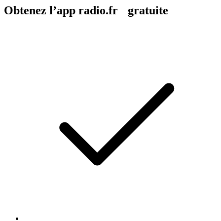
Obtenez l’app radio.fr gratuite