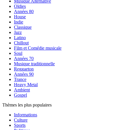
Musique Alternative
Oldies
Années 80
House
Indie
Classique
Jazz
Latino
Chillout
Film et Comédie musicale
Soul
Années 70
Musique traditionnelle
Reggaeton
Années 90
Trance
Heavy Metal
Ambient
Gospel
Thèmes les plus populaires
Informations
Culture
Sports