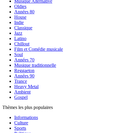
Musique Alternative
Oldies
Années 80
House
Indie
Classique
Jazz
Latino
Chillout
Film et Comédie musicale
Soul
Années 70
Musique traditionnelle
Reggaeton
Années 90
Trance
Heavy Metal
Ambient
Gospel
Thèmes les plus populaires
Informations
Culture
Sports