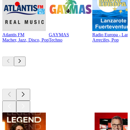
Atlantis FM
GAYMAS
Radio Europa - Lanz
Macher, Jazz, Disco, Pop
Techno
Arrecifes, Pop
Les meilleurs
podcasts
Les meilleurs
podcasts
Les meilleurs
podcasts