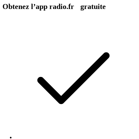
Obtenez l’app radio.fr gratuite