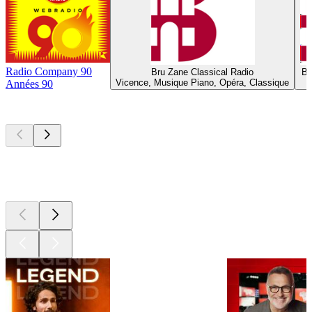
Radio Company 90
Bru Zane Classical Radio
Br
Vicence, Musique Piano, Opéra, Classique
Années 90
Les meilleurs
podcasts
Les meilleurs
podcasts
Les meilleurs
podcasts