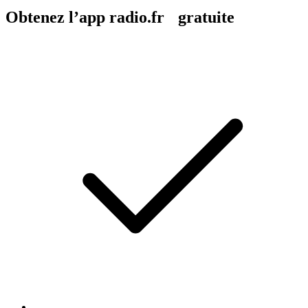
Obtenez l’app radio.fr gratuite