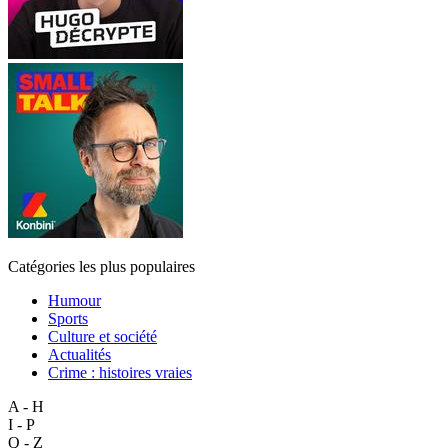
Catégories les plus populaires
Humour
Sports
Culture et société
Actualités
Crime : histoires vraies
A - H
I - P
Q - Z