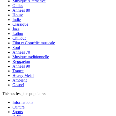
Musique Alternative
Oldies
Années 80
House
Indie
Classique
Jazz
Latino
Chillout
Film et Comédie musicale
Soul
Années 70
Musique traditionnelle
Reggaeton
Années 90
Trance
Heavy Metal
Ambient
Gospel
Thèmes les plus populaires
Informations
Culture
Sports