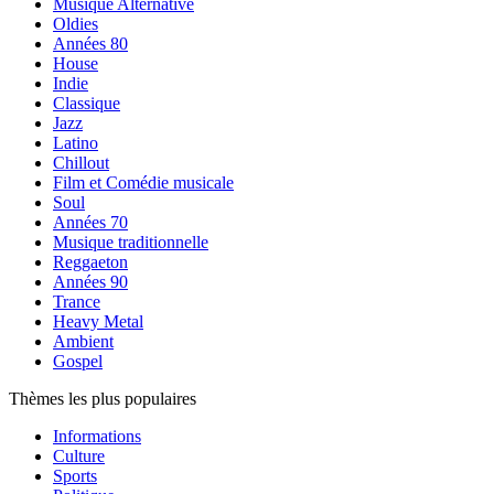
Musique Alternative
Oldies
Années 80
House
Indie
Classique
Jazz
Latino
Chillout
Film et Comédie musicale
Soul
Années 70
Musique traditionnelle
Reggaeton
Années 90
Trance
Heavy Metal
Ambient
Gospel
Thèmes les plus populaires
Informations
Culture
Sports