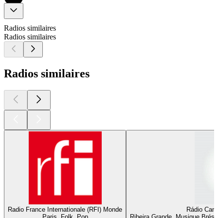
Radios similaires
Radios similaires
Radios similaires
Radio France Internationale (RFI) Monde
Rádio Cant
Paris, Folk, Pop
Ribeira Grande, Musique Brésil