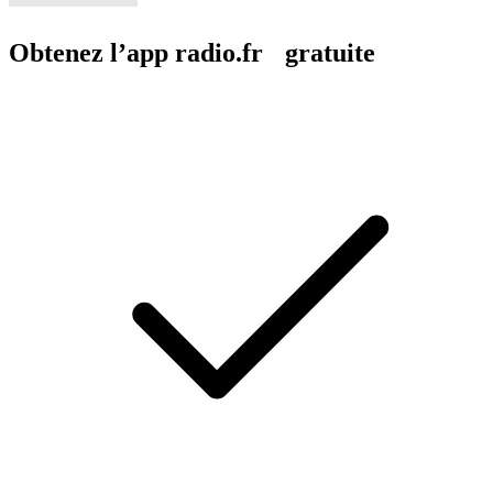
Obtenez l’app radio.fr gratuite