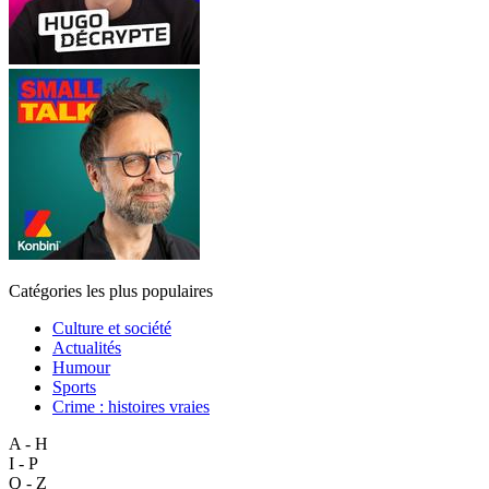
Catégories les plus populaires
Culture et société
Actualités
Humour
Sports
Crime : histoires vraies
A - H
I - P
Q - Z