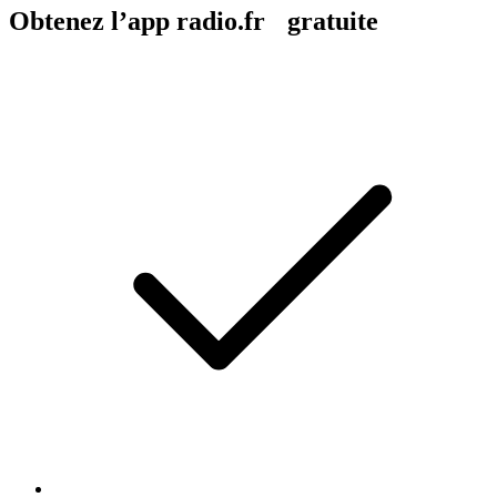
Obtenez l’app radio.fr gratuite