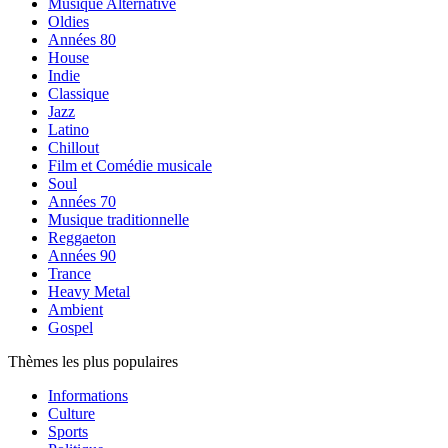
Musique Alternative
Oldies
Années 80
House
Indie
Classique
Jazz
Latino
Chillout
Film et Comédie musicale
Soul
Années 70
Musique traditionnelle
Reggaeton
Années 90
Trance
Heavy Metal
Ambient
Gospel
Thèmes les plus populaires
Informations
Culture
Sports