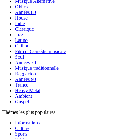
Musique Alternative
Oldies
Années 80
House
Indie
Classique
Jazz
Latino
Chillout
Film et Comédie musicale
Soul
Années 70
Musique traditionnelle
Reggaeton
Années 90
Trance
Heavy Metal
Ambient
Gospel
Thèmes les plus populaires
Informations
Culture
Sports