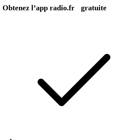
Obtenez l’app radio.fr gratuite