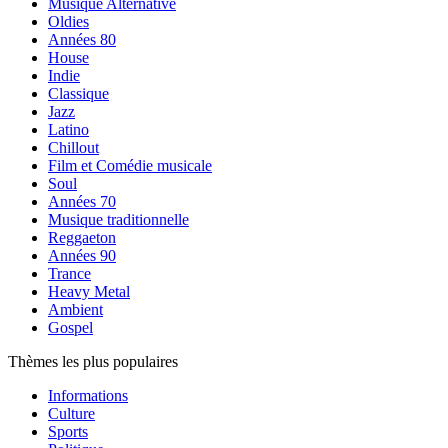
Musique Alternative
Oldies
Années 80
House
Indie
Classique
Jazz
Latino
Chillout
Film et Comédie musicale
Soul
Années 70
Musique traditionnelle
Reggaeton
Années 90
Trance
Heavy Metal
Ambient
Gospel
Thèmes les plus populaires
Informations
Culture
Sports