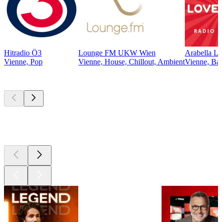
Hitradio Ö3
Lounge FM UKW Wien
Arabella L
Vienne, Pop
Vienne, House, Chillout, Ambient
Vienne, Bal
Les meilleurs
podcasts
Les meilleurs
podcasts
Les meilleurs
podcasts