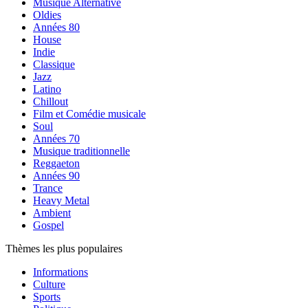
Musique Alternative
Oldies
Années 80
House
Indie
Classique
Jazz
Latino
Chillout
Film et Comédie musicale
Soul
Années 70
Musique traditionnelle
Reggaeton
Années 90
Trance
Heavy Metal
Ambient
Gospel
Thèmes les plus populaires
Informations
Culture
Sports