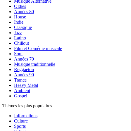
Musique Alternative
Oldies
Années 80
House
Indie
Classique
Jazz
Latino
Chillout
Film et Comédie musicale
Soul
Années 70
Musique traditionnelle
Reggaeton
Années 90
Trance
Heavy Metal
Ambient
Gospel
Thèmes les plus populaires
Informations
Culture
Sports