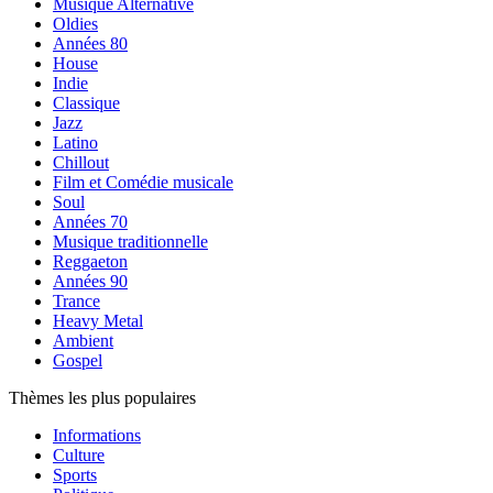
Musique Alternative
Oldies
Années 80
House
Indie
Classique
Jazz
Latino
Chillout
Film et Comédie musicale
Soul
Années 70
Musique traditionnelle
Reggaeton
Années 90
Trance
Heavy Metal
Ambient
Gospel
Thèmes les plus populaires
Informations
Culture
Sports