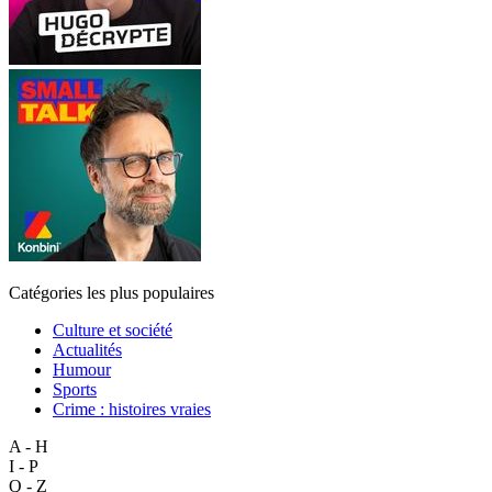
Catégories les plus populaires
Culture et société
Actualités
Humour
Sports
Crime : histoires vraies
A - H
I - P
Q - Z