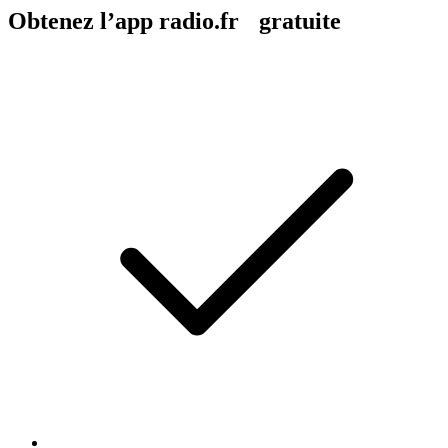
Obtenez l’app radio.fr gratuite