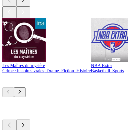
Les Maîtres du mystère
NBA Extra
Crime : histoires vraies, Drame, Fiction, Histoire
Basketball, Sports
Nouveau et
remarquable
Nouveau et
remarquable
Nouveau et
remarquable