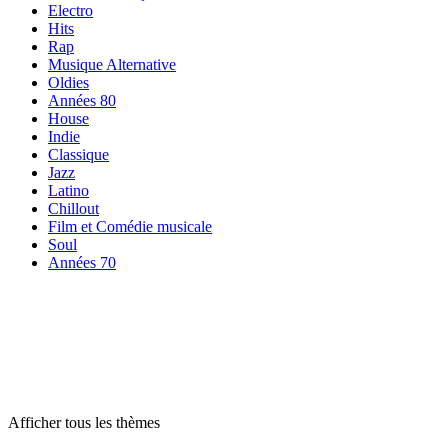
Electro
Hits
Rap
Musique Alternative
Oldies
Années 80
House
Indie
Classique
Jazz
Latino
Chillout
Film et Comédie musicale
Soul
Années 70
Radios par
thème
Radios par
thème
Radios par
thème
Afficher tous les thèmes