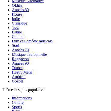
Musique Alternative
Oldies
Années 80
House
Indie
Classique
Jazz
Latino
Chillout
Film et Comédie musicale
Soul
Années 70
Musique traditionnelle
Reggaeton
Années 90
Trance
Heavy Metal
Ambient
Gospel
Thèmes les plus populaires
Informations
Culture
Sports