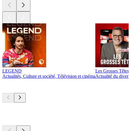
LEGEND
Les Grosses Têtes
Actualités, Culture et société, Télévision et cinéma
Actualité du diver
Actuellement
populaire
Actuellement
populaire
Actuellement
populaire