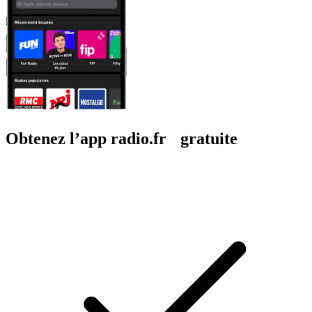
Obtenez l’app radio.fr gratuite