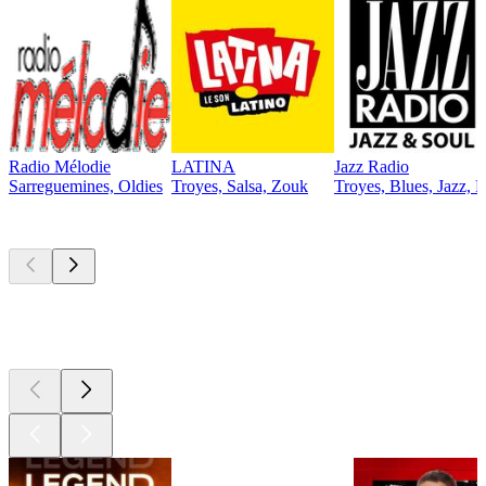
Radio Mélodie
LATINA
Jazz Radio
Sarreguemines, Oldies
Troyes, Salsa, Zouk
Troyes, Blues, Jazz, 
Les meilleurs
podcasts
Les meilleurs
podcasts
Les meilleurs
podcasts