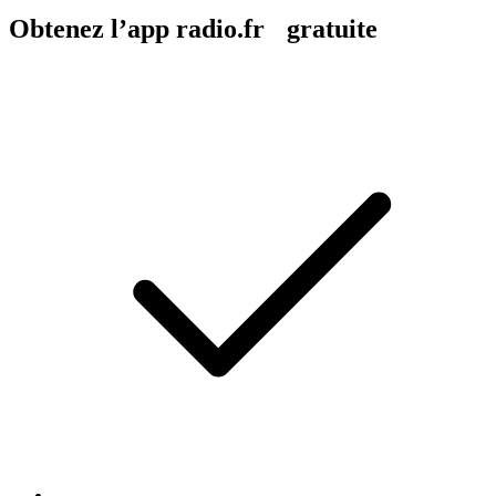
Obtenez l’app radio.fr gratuite