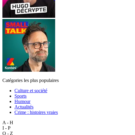
Catégories les plus populaires
Culture et société
Sports
Humour
Actualités
Crime : histoires vraies
A - H
I - P
Q - Z