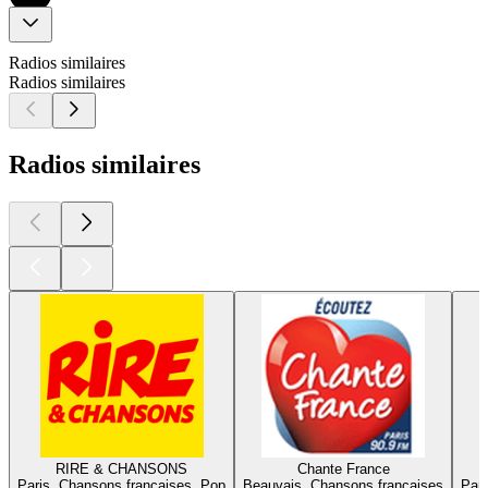
Radios similaires
Radios similaires
Radios similaires
RIRE & CHANSONS
Chante France
Paris, Chansons françaises, Pop
Beauvais, Chansons françaises
Pari