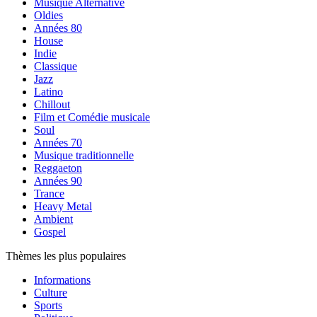
Musique Alternative
Oldies
Années 80
House
Indie
Classique
Jazz
Latino
Chillout
Film et Comédie musicale
Soul
Années 70
Musique traditionnelle
Reggaeton
Années 90
Trance
Heavy Metal
Ambient
Gospel
Thèmes les plus populaires
Informations
Culture
Sports