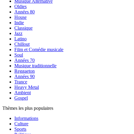
Musique Alternative
Oldies
Années 80
House
Indie
Classique
Jazz
Latino
Chillout
Film et Comédie musicale
Soul
Années 70
Musique traditionnelle
Reggaeton
Années 90
Trance
Heavy Metal
Ambient
Gospel
Thèmes les plus populaires
Informations
Culture
Sports