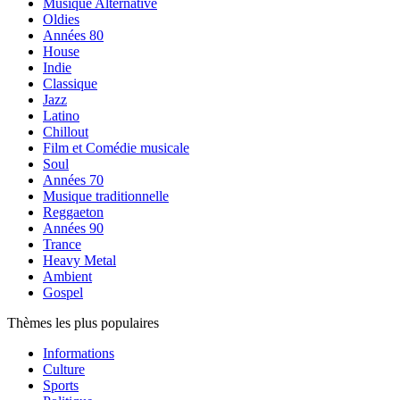
Musique Alternative
Oldies
Années 80
House
Indie
Classique
Jazz
Latino
Chillout
Film et Comédie musicale
Soul
Années 70
Musique traditionnelle
Reggaeton
Années 90
Trance
Heavy Metal
Ambient
Gospel
Thèmes les plus populaires
Informations
Culture
Sports