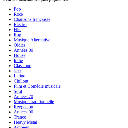
Pop
Rock
Chansons françaises
Electro
Hits
Rap
Musique Alternative
Oldies
Années 80
House
Indie
Classique
Jazz
Latino
Chillout
Film et Comédie musicale
Soul
Années 70
Musique traditionnelle
Reggaeton
Années 90
Trance
Heavy Metal
Ambient