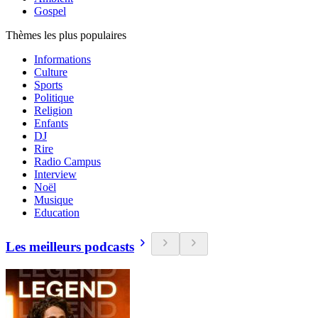
Gospel
Thèmes les plus populaires
Informations
Culture
Sports
Politique
Religion
Enfants
DJ
Rire
Radio Campus
Interview
Noël
Musique
Education
Les meilleurs podcasts