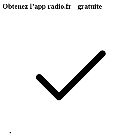
Obtenez l’app radio.fr gratuite