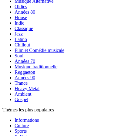
Musique Alternative
Oldies
Années 80
House
Indie
Classique
Jazz
Latino
Chillout
Film et Comédie musicale
Soul
Années 70
Musique traditionnelle
Reggaeton
Années 90
Trance
Heavy Metal
Ambient
Gospel
Thèmes les plus populaires
Informations
Culture
Sports