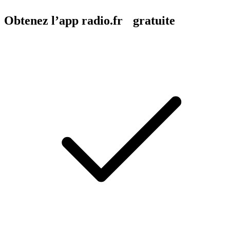
Obtenez l’app radio.fr gratuite