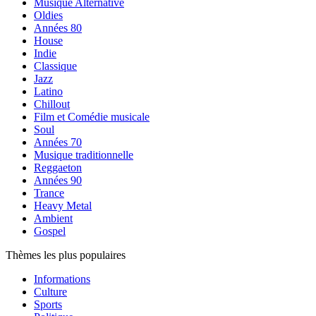
Musique Alternative
Oldies
Années 80
House
Indie
Classique
Jazz
Latino
Chillout
Film et Comédie musicale
Soul
Années 70
Musique traditionnelle
Reggaeton
Années 90
Trance
Heavy Metal
Ambient
Gospel
Thèmes les plus populaires
Informations
Culture
Sports