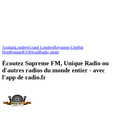
Anglais
Londres
Grand Londres
Royaume-Uni
Hip
Hop
Reggae
R'n'B
Soul
Radio pirate
Écoutez Supreme FM, Unique Radio ou
d'autres radios du monde entier - avec
l'app de radio.fr