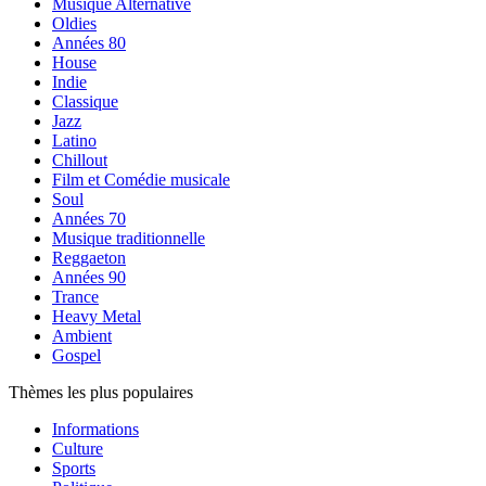
Musique Alternative
Oldies
Années 80
House
Indie
Classique
Jazz
Latino
Chillout
Film et Comédie musicale
Soul
Années 70
Musique traditionnelle
Reggaeton
Années 90
Trance
Heavy Metal
Ambient
Gospel
Thèmes les plus populaires
Informations
Culture
Sports