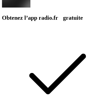
Obtenez l’app radio.fr gratuite