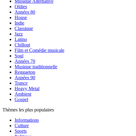
Musique Alternative
Oldies
Années 80
House
Indie
Classique
Jazz
Latino
Chillout
Film et Comédie musicale
Soul
Années 70
Musique traditionnelle
Reggaeton
Années 90
Trance
Heavy Metal
Ambient
Gospel
Thèmes les plus populaires
Informations
Culture
Sports