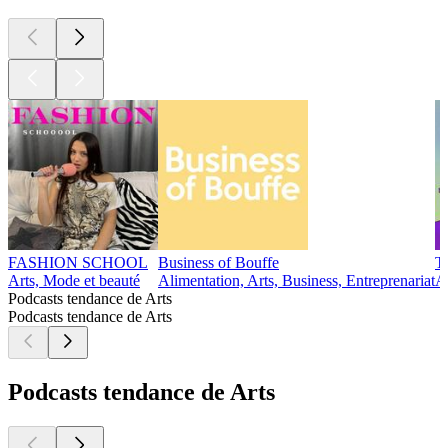
FASHION SCHOOL
Business of Bouffe
T
Arts, Mode et beauté
Alimentation, Arts, Business, Entreprenariat
Ar
Podcasts tendance de Arts
Podcasts tendance de Arts
Podcasts tendance de Arts