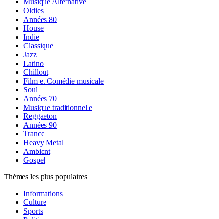
Musique Alternative
Oldies
Années 80
House
Indie
Classique
Jazz
Latino
Chillout
Film et Comédie musicale
Soul
Années 70
Musique traditionnelle
Reggaeton
Années 90
Trance
Heavy Metal
Ambient
Gospel
Thèmes les plus populaires
Informations
Culture
Sports