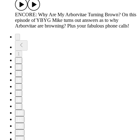
ENCORE: Why Are My Arborvitae Turning Brown? On this
episode of YBYG Mike turns out answers as to why
Arborvitae are browning? Plus your fabulous phone calls!
1
2
3
4
5
6
7
8
9
10
11
20
30
40