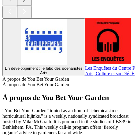
Les Enquêtes du Centre 
En développement : le labo des scénaristes
Arts
Arts, Culture et société, É
À propos de You Bet Your Garden
À propos de You Bet Your Garden
À propos de You Bet Your Garden
“You Bet Your Garden” touted as an hour of ”chemical-free
horticultural hijinks,” is a weekly, nationally syndicated broadcast
hosted by Mike McGrath. It is produced in the studios of PBS39 in
Bethlehem, PA. This weekly call-in program offers ‘fiercely
organic’ advice to gardeners far and wide.