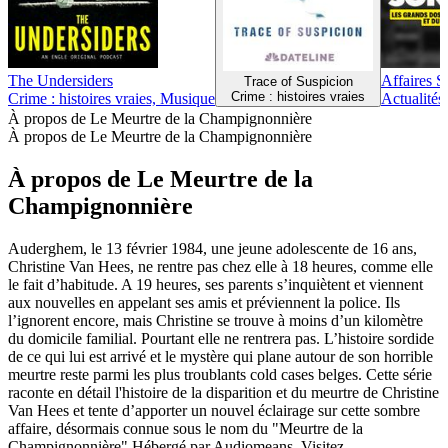
The Undersiders
Affaires S
Trace of Suspicion
Crime : histoires vraies
Crime : histoires vraies, Musique
Actualités,
À propos de Le Meurtre de la Champignonnière
À propos de Le Meurtre de la Champignonnière
À propos de Le Meurtre de la
Champignonnière
Auderghem, le 13 février 1984, une jeune adolescente de 16 ans,
Christine Van Hees, ne rentre pas chez elle à 18 heures, comme elle
le fait d’habitude. A 19 heures, ses parents s’inquiètent et viennent
aux nouvelles en appelant ses amis et préviennent la police. Ils
l’ignorent encore, mais Christine se trouve à moins d’un kilomètre
du domicile familial. Pourtant elle ne rentrera pas. L’histoire sordide
de ce qui lui est arrivé et le mystère qui plane autour de son horrible
meurtre reste parmi les plus troublants cold cases belges. Cette série
raconte en détail l'histoire de la disparition et du meurtre de Christine
Van Hees et tente d’apporter un nouvel éclairage sur cette sombre
affaire, désormais connue sous le nom du "Meurtre de la
Champignonnière".Hébergé par Audiomeans. Visitez