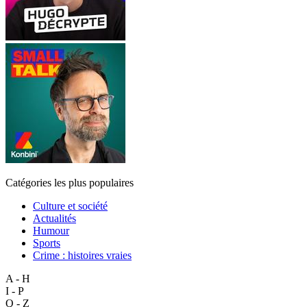
Catégories les plus populaires
Culture et société
Actualités
Humour
Sports
Crime : histoires vraies
A - H
I - P
Q - Z