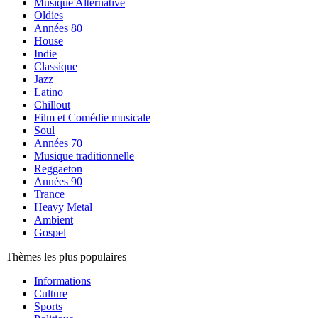
Musique Alternative
Oldies
Années 80
House
Indie
Classique
Jazz
Latino
Chillout
Film et Comédie musicale
Soul
Années 70
Musique traditionnelle
Reggaeton
Années 90
Trance
Heavy Metal
Ambient
Gospel
Thèmes les plus populaires
Informations
Culture
Sports