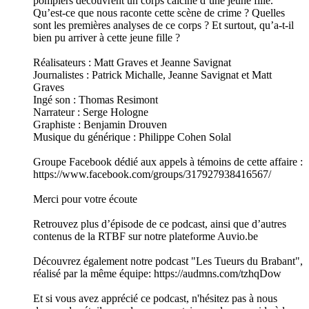
pompiers découvrent un corps calciné d’une jeune fille.
Qu’est-ce que nous raconte cette scène de crime ? Quelles
sont les premières analyses de ce corps ? Et surtout, qu’a-t-il
bien pu arriver à cette jeune fille ?
Réalisateurs : Matt Graves et Jeanne Savignat
Journalistes : Patrick Michalle, Jeanne Savignat et Matt
Graves
Ingé son : Thomas Resimont
Narrateur : Serge Hologne
Graphiste : Benjamin Drouven
Musique du générique : Philippe Cohen Solal
Groupe Facebook dédié aux appels à témoins de cette affaire :
https://www.facebook.com/groups/317927938416567/
Merci pour votre écoute
Retrouvez plus d’épisode de ce podcast, ainsi que d’autres
contenus de la RTBF sur notre plateforme Auvio.be
Découvrez également notre podcast "Les Tueurs du Brabant",
réalisé par la même équipe: https://audmns.com/tzhqDow
Et si vous avez apprécié ce podcast, n'hésitez pas à nous