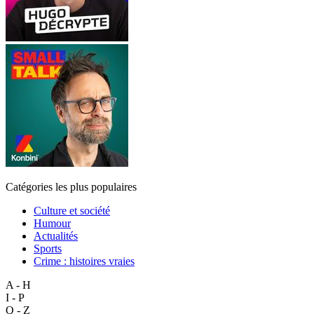
Catégories les plus populaires
Culture et société
Humour
Actualités
Sports
Crime : histoires vraies
A - H
I - P
Q - Z