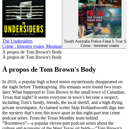
The Undersiders
South Australia Police Fatal 5 True Sto
Crime : histoires vraies
Crime : histoires vraies, Musique
À propos de Tom Brown's Body
À propos de Tom Brown's Body
À propos de Tom Brown's Body
In 2016, a popular high school senior mysteriously disappeared on
the night before Thanksgiving. His remains were found two years
later. What happened to Tom Brown in the small town of Canadian,
Texas that night? It seems everyone in town’s become a suspect,
including Tom’s family, friends, the local sheriff, and a high-flying
private investigator. Acclaimed writer Skip Hollandsworth digs into
the mystery that’s torn this town apart in this eight-part true crime
podcast series. From the Texas Monthly team behind
“Boomtown”—a popular eleven-part podcast series about the
culture and economy of the West Texas oil fields—“Tom Brown’s