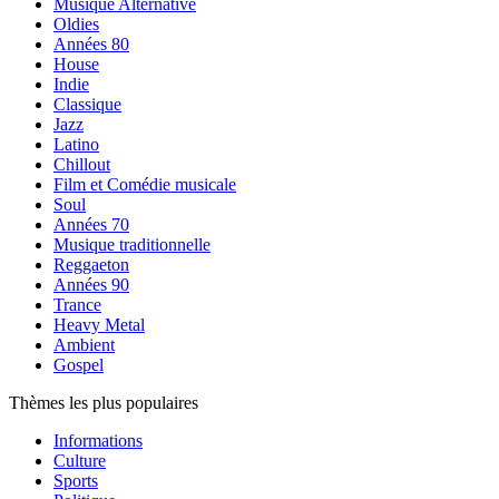
Musique Alternative
Oldies
Années 80
House
Indie
Classique
Jazz
Latino
Chillout
Film et Comédie musicale
Soul
Années 70
Musique traditionnelle
Reggaeton
Années 90
Trance
Heavy Metal
Ambient
Gospel
Thèmes les plus populaires
Informations
Culture
Sports