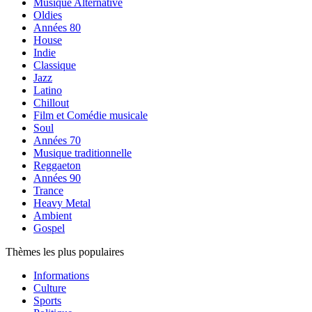
Musique Alternative
Oldies
Années 80
House
Indie
Classique
Jazz
Latino
Chillout
Film et Comédie musicale
Soul
Années 70
Musique traditionnelle
Reggaeton
Années 90
Trance
Heavy Metal
Ambient
Gospel
Thèmes les plus populaires
Informations
Culture
Sports