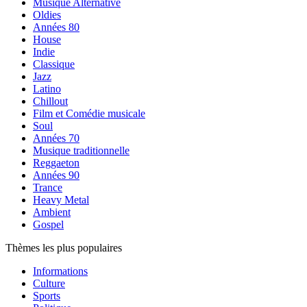
Musique Alternative
Oldies
Années 80
House
Indie
Classique
Jazz
Latino
Chillout
Film et Comédie musicale
Soul
Années 70
Musique traditionnelle
Reggaeton
Années 90
Trance
Heavy Metal
Ambient
Gospel
Thèmes les plus populaires
Informations
Culture
Sports