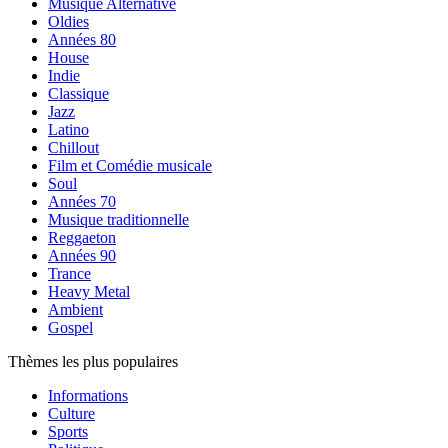
Musique Alternative
Oldies
Années 80
House
Indie
Classique
Jazz
Latino
Chillout
Film et Comédie musicale
Soul
Années 70
Musique traditionnelle
Reggaeton
Années 90
Trance
Heavy Metal
Ambient
Gospel
Thèmes les plus populaires
Informations
Culture
Sports