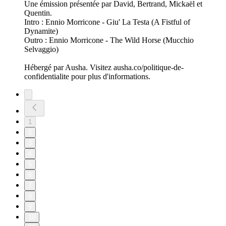
Une émission présentée par David, Bertrand, Mickaël et
Quentin.
Intro : Ennio Morricone - Giu' La Testa (A Fistful of
Dynamite)
Outro : Ennio Morricone - The Wild Horse (Mucchio
Selvaggio)
Hébergé par Ausha. Visitez ausha.co/politique-de-
confidentialite pour plus d'informations.
1
2
3
4
5
6
7
8
9
10