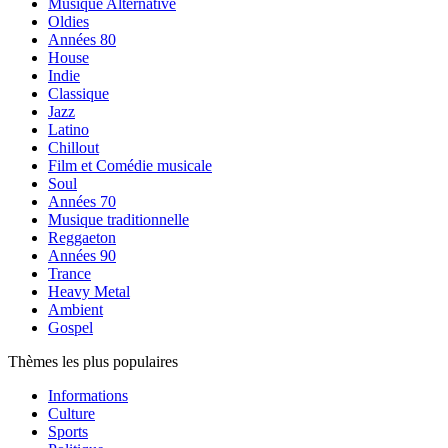
Musique Alternative
Oldies
Années 80
House
Indie
Classique
Jazz
Latino
Chillout
Film et Comédie musicale
Soul
Années 70
Musique traditionnelle
Reggaeton
Années 90
Trance
Heavy Metal
Ambient
Gospel
Thèmes les plus populaires
Informations
Culture
Sports