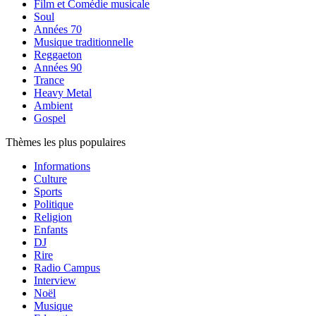
Film et Comédie musicale
Soul
Années 70
Musique traditionnelle
Reggaeton
Années 90
Trance
Heavy Metal
Ambient
Gospel
Thèmes les plus populaires
Informations
Culture
Sports
Politique
Religion
Enfants
DJ
Rire
Radio Campus
Interview
Noël
Musique