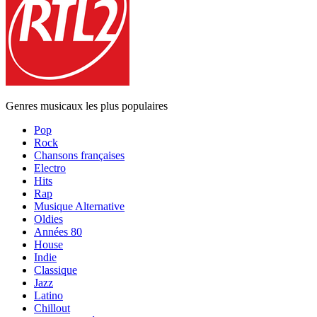
Genres musicaux les plus populaires
Pop
Rock
Chansons françaises
Electro
Hits
Rap
Musique Alternative
Oldies
Années 80
House
Indie
Classique
Jazz
Latino
Chillout