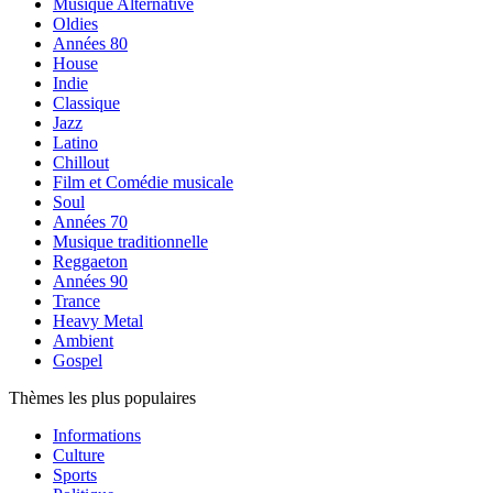
Musique Alternative
Oldies
Années 80
House
Indie
Classique
Jazz
Latino
Chillout
Film et Comédie musicale
Soul
Années 70
Musique traditionnelle
Reggaeton
Années 90
Trance
Heavy Metal
Ambient
Gospel
Thèmes les plus populaires
Informations
Culture
Sports