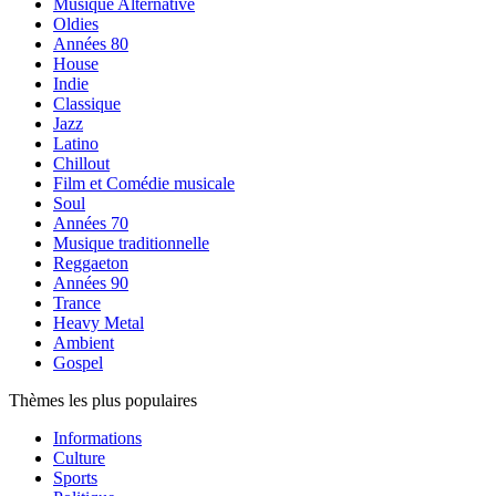
Musique Alternative
Oldies
Années 80
House
Indie
Classique
Jazz
Latino
Chillout
Film et Comédie musicale
Soul
Années 70
Musique traditionnelle
Reggaeton
Années 90
Trance
Heavy Metal
Ambient
Gospel
Thèmes les plus populaires
Informations
Culture
Sports