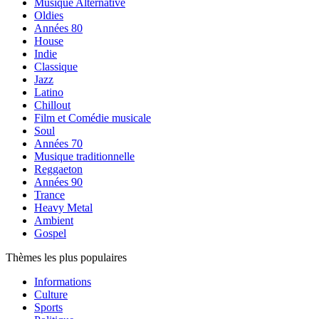
Musique Alternative
Oldies
Années 80
House
Indie
Classique
Jazz
Latino
Chillout
Film et Comédie musicale
Soul
Années 70
Musique traditionnelle
Reggaeton
Années 90
Trance
Heavy Metal
Ambient
Gospel
Thèmes les plus populaires
Informations
Culture
Sports