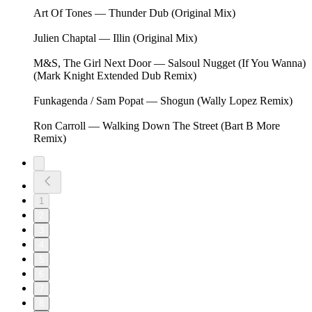
Art Of Tones — Thunder Dub (Original Mix)
Julien Chaptal — Illin (Original Mix)
M&S, The Girl Next Door — Salsoul Nugget (If You Wanna)
(Mark Knight Extended Dub Remix)
Funkagenda / Sam Popat — Shogun (Wally Lopez Remix)
Ron Carroll — Walking Down The Street (Bart B More
Remix)
1
2
3
4
5
6
7
8