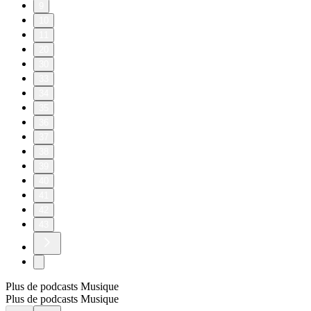
9
10
11
20
30
33
34
35
36
37
38
39
40
41
42
43
Plus de podcasts Musique
Plus de podcasts Musique