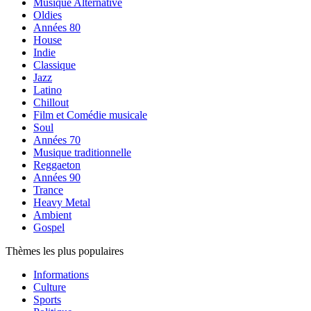
Musique Alternative
Oldies
Années 80
House
Indie
Classique
Jazz
Latino
Chillout
Film et Comédie musicale
Soul
Années 70
Musique traditionnelle
Reggaeton
Années 90
Trance
Heavy Metal
Ambient
Gospel
Thèmes les plus populaires
Informations
Culture
Sports