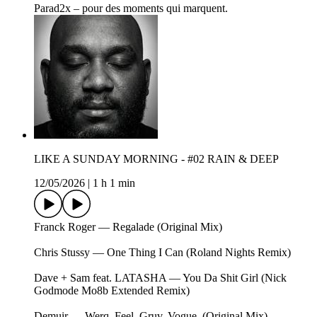
Parad2x – pour des moments qui marquent.
LIKE A SUNDAY MORNING - #02 RAIN & DEEP
12/05/2026
|
1 h 1 min
Franck Roger — Regalade (Original Mix)
Chris Stussy — One Thing I Can (Roland Nights Remix)
Dave + Sam feat. LATASHA — You Da Shit Girl (Nick
Godmode Mo8b Extended Remix)
Demuir — Werq. Feel. Gruv. Vogue. (Original Mix)