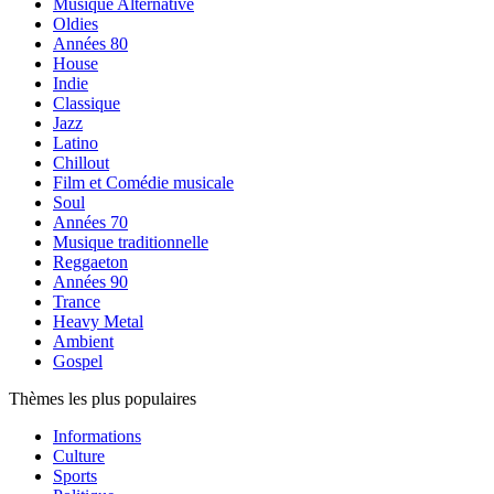
Musique Alternative
Oldies
Années 80
House
Indie
Classique
Jazz
Latino
Chillout
Film et Comédie musicale
Soul
Années 70
Musique traditionnelle
Reggaeton
Années 90
Trance
Heavy Metal
Ambient
Gospel
Thèmes les plus populaires
Informations
Culture
Sports