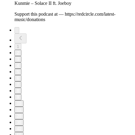
Kunmie – Solace II ft. Joeboy
Support this podcast at — https://redcircle.com/latest-
music/donations
1
2
3
4
5
6
7
8
9
10
11
20
30
40