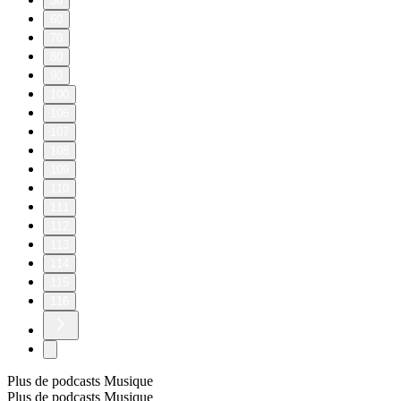
50
60
70
80
90
100
106
107
108
109
110
111
112
113
114
115
116
Plus de podcasts Musique
Plus de podcasts Musique