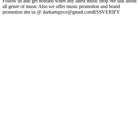
Follow us and get notified when any latest music drop We talk about
all genre of music Also we offer music promotion and brand
promotion dm us @ darkartspyce@gmail.comRSSVERIFY
Site web du podcast