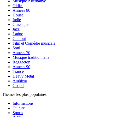
Musique Alternative
Oldies
Années 80
House
Indie
Classique
Jazz
Latino
Chillout
Film et Comédie musicale
Soul
Années 70
Musique traditionnelle
Reggaeton
Années 90
Trance
Heavy Metal
Ambient
Gospel
Thèmes les plus populaires
Informations
Culture
Sports