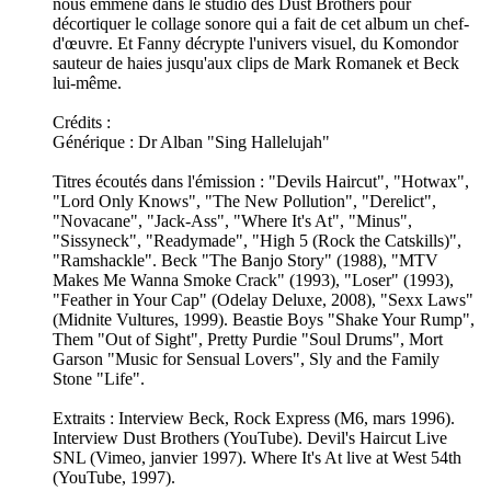
nous emmène dans le studio des Dust Brothers pour
décortiquer le collage sonore qui a fait de cet album un chef-
d'œuvre. Et Fanny décrypte l'univers visuel, du Komondor
sauteur de haies jusqu'aux clips de Mark Romanek et Beck
lui-même.
Crédits :
Générique : Dr Alban "Sing Hallelujah"
Titres écoutés dans l'émission : "Devils Haircut", "Hotwax",
"Lord Only Knows", "The New Pollution", "Derelict",
"Novacane", "Jack-Ass", "Where It's At", "Minus",
"Sissyneck", "Readymade", "High 5 (Rock the Catskills)",
"Ramshackle". Beck "The Banjo Story" (1988), "MTV
Makes Me Wanna Smoke Crack" (1993), "Loser" (1993),
"Feather in Your Cap" (Odelay Deluxe, 2008), "Sexx Laws"
(Midnite Vultures, 1999). Beastie Boys "Shake Your Rump",
Them "Out of Sight", Pretty Purdie "Soul Drums", Mort
Garson "Music for Sensual Lovers", Sly and the Family
Stone "Life".
Extraits : Interview Beck, Rock Express (M6, mars 1996).
Interview Dust Brothers (YouTube). Devil's Haircut Live
SNL (Vimeo, janvier 1997). Where It's At live at West 54th
(YouTube, 1997).