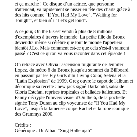
et ça marche ! Ce disque d’un actrice, que personne
n'attendait, va rapidement se hisser en tête des charts grâce à
des hits comme "If You Had My Love", "Waiting for
Tonight", et bien sûr "Let’s get loud".
A ce jour, On the 6 s'est vendu à plus de 8 millions
d'exemplaires à travers le monde. La petite fille du Bronx
deviendra même si célèbre que tout le monde l'appellera
bientôt J.Lo. Mais comment est-ce que cela s'est-il vraiment
passé ? C'est ce qu'on va vous raconter dans cet épisode !
On retrace avec Olivia l'ascension fulgurante de Jennifer
Lopez, du métro 6 du Bronx jusqu'au sommet du Billboard,
en passant par les Fly Girls d'In Living Color, Selena et la
"Latin Explosion" de 1999. Greg ouvre le capot de l'album et
décortique sa recette : new jack signé Darkchild, salsa de
Gloria Estefan, reprises tropicales et ballades italiennes. Et
Fanny décrypte l'univers visuel d'On the 6, de la pochette
signée Tony Duran au clip voyeuriste de "If You Had My
Love", jusqu'à la fameuse coupe Rachel et la robe iconique
des Grammys 2000.
Crédits :
Générique : Dr Alban "Sing Hallelujah"