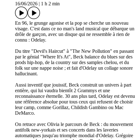
16/06/2026
|
1 h 2 min
En 96, le grunge agonise et la pop se cherche un nouveau
visage. C'est dans ce no man's land musical que débarque un
drôle de garçon, avec un disque qui ne ressemble à rien de
connu : Odelay.
Du titre "Devil's Haircut" à "The New Pollution" en passant
par le génial "Where It's At", Beck balance du blues sur des
prods hip-hop, de la country sur des samples chelou, et du
folk sur une nappe noise ; et fait d'Odelay un collage sonore
hallucinant.
Aussi inventif que jouissif, Beck construit un univers à part
entière, qui lui vaudra bientôt 2 Grammys et une
reconnaissance éternelle. 30 ans plus tard, Odelay est devenu
une référence absolue pour tous ceux qui refusent de choisir
leur camp, comme Gorillaz, Childish Gambino ou Mac
DeMarco.
On retrace avec Olivia le parcours de Beck : du mouvement
antifolk new-yorkais et ses concerts dans les laveries
automatiques jusqu'au triomphe mondial d'Odelay. Grégoire