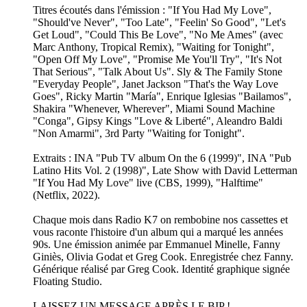
Titres écoutés dans l'émission : "If You Had My Love",
"Should've Never", "Too Late", "Feelin' So Good", "Let's
Get Loud", "Could This Be Love", "No Me Ames" (avec
Marc Anthony, Tropical Remix), "Waiting for Tonight",
"Open Off My Love", "Promise Me You'll Try", "It's Not
That Serious", "Talk About Us". Sly & The Family Stone
"Everyday People", Janet Jackson "That's the Way Love
Goes", Ricky Martin "María", Enrique Iglesias "Bailamos",
Shakira "Whenever, Wherever", Miami Sound Machine
"Conga", Gipsy Kings "Love & Liberté", Aleandro Baldi
"Non Amarmi", 3rd Party "Waiting for Tonight".
Extraits : INA "Pub TV album On the 6 (1999)", INA "Pub
Latino Hits Vol. 2 (1998)", Late Show with David Letterman
"If You Had My Love" live (CBS, 1999), "Halftime"
(Netflix, 2022).
Chaque mois dans Radio K7 on rembobine nos cassettes et
vous raconte l'histoire d'un album qui a marqué les années
90s. Une émission animée par Emmanuel Minelle, Fanny
Giniès, Olivia Godat et Greg Cook. Enregistrée chez Fanny.
Générique réalisé par Greg Cook. Identité graphique signée
Floating Studio.
LAISSEZ UN MESSAGE APRÈS LE BIP !