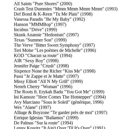
All Saints "Pure Shores" (2000)
Crash Test Dummies "Mmm Mmm Mmm Mmm" (1993)
Def Bond & K-Reen "Tu Me Plais" (1998)
Vanessa Paradis "Be My Baby" (1992)
Hanson "MMMBop" (1997)
Incubus "Drive" (1999)
Skunk Anansie "Hedonism" (1997)
Texas "Summer Son" (1999)
The Verve "Bitter Sweet Symphony" (1997)
Teri Moïse "Les poèmes de Michelle" (1996)
KOD "Chacun sa route" (1994)
AIR "Sexy Boy" (1998)
Jennifer Paige "Crush" (1998)
Sixpence None the Richer "Kiss Me" (1998)
Passi "Je Zappe et Je Matte" (1997)
Missy Elliott "All N My Grill" (1999)
Neneh Cherry "Woman" (1996)
The Roots ft. Erykah Badu "You Got Me" (1999)
Ini Kamoze "Here Comes The Hotstepper" (1994)
Avy Marciano "Sous le Soleil" (générique, 1996)
Wes "Alane" (1997)
Alliage & Boyzone "Te garder près de moi" (1997)
Enrique Iglesias "Bailamos" (1999)
De Palmas "Sur la route" (1994)
Lenny Kravitz "It Ain't Over 'Til It's Over" (1991)