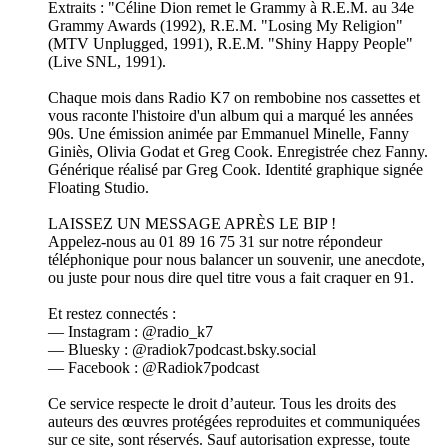
Extraits : "Céline Dion remet le Grammy à R.E.M. au 34e
Grammy Awards (1992), R.E.M. "Losing My Religion"
(MTV Unplugged, 1991), R.E.M. "Shiny Happy People"
(Live SNL, 1991).
Chaque mois dans Radio K7 on rembobine nos cassettes et
vous raconte l'histoire d'un album qui a marqué les années
90s. Une émission animée par Emmanuel Minelle, Fanny
Giniès, Olivia Godat et Greg Cook. Enregistrée chez Fanny.
Générique réalisé par Greg Cook. Identité graphique signée
Floating Studio.
LAISSEZ UN MESSAGE APRÈS LE BIP !
Appelez-nous au 01 89 16 75 31 sur notre répondeur
téléphonique pour nous balancer un souvenir, une anecdote,
ou juste pour nous dire quel titre vous a fait craquer en 91.
Et restez connectés :
— Instagram : @radio_k7
— Bluesky : @radiok7podcast.bsky.social
— Facebook : @Radiok7podcast
Ce service respecte le droit d’auteur. Tous les droits des
auteurs des œuvres protégées reproduites et communiquées
sur ce site, sont réservés. Sauf autorisation expresse, toute