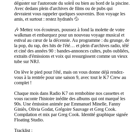
déguster sur l'autoroute du soleil ou bien au bord de la piscine.
Avec dedans plein d'archives de films ou de pubs qui
devraient vous rappeler quelques souvenirs. Bon voyage les
amis, et surtout : restez hydratés 💦
🎶 Mettez vos écouteurs, poussez à fond la molette de votre
walkman et embarquez pour un nouveau voyage musical et
estival au cœur de la décennie. Au programme : du grunge, de
la pop, du rap, des hits de l'été… et plein d'archives radio, télé
et ciné des années 90 : bandes-annonces cultes, pubs oubliées,
extraits d'émissions et voix qui ressurgissent comme un vieux
tube sur NRJ.
On lève le pied pour l'été, mais on vous donne déjà rendez-
vous à la rentrée pour une saison 9, avec tout le K7 Crew au
complet !
Chaque mois dans Radio K7 on rembobine nos cassettes et
vous raconte l'histoire inédite des albums qui ont marqué les
90s. Une émission animée par Emmanuel Minelle, Fanny
Giniès, Olivia Godat, Grégoire Sauvage et Greg Cook.
Compilation et mix par Greg Cook. Identité graphique signée
Floating Studio.
Tracklist :