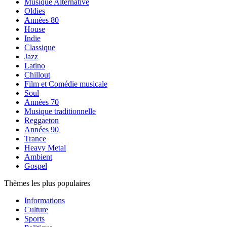
Musique Alternative
Oldies
Années 80
House
Indie
Classique
Jazz
Latino
Chillout
Film et Comédie musicale
Soul
Années 70
Musique traditionnelle
Reggaeton
Années 90
Trance
Heavy Metal
Ambient
Gospel
Thèmes les plus populaires
Informations
Culture
Sports