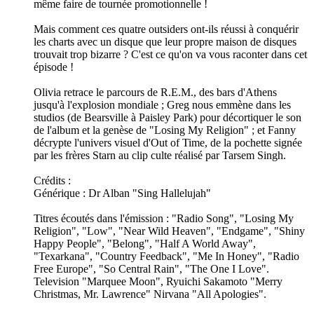
même faire de tournée promotionnelle !
Mais comment ces quatre outsiders ont-ils réussi à conquérir
les charts avec un disque que leur propre maison de disques
trouvait trop bizarre ? C'est ce qu'on va vous raconter dans cet
épisode !
Olivia retrace le parcours de R.E.M., des bars d'Athens
jusqu'à l'explosion mondiale ; Greg nous emmène dans les
studios (de Bearsville à Paisley Park) pour décortiquer le son
de l'album et la genèse de "Losing My Religion" ; et Fanny
décrypte l'univers visuel d'Out of Time, de la pochette signée
par les frères Starn au clip culte réalisé par Tarsem Singh.
Crédits :
Générique : Dr Alban "Sing Hallelujah"
Titres écoutés dans l'émission : "Radio Song", "Losing My
Religion", "Low", "Near Wild Heaven", "Endgame", "Shiny
Happy People", "Belong", "Half A World Away",
"Texarkana", "Country Feedback", "Me In Honey", "Radio
Free Europe", "So Central Rain", "The One I Love".
Television "Marquee Moon", Ryuichi Sakamoto "Merry
Christmas, Mr. Lawrence" Nirvana "All Apologies".