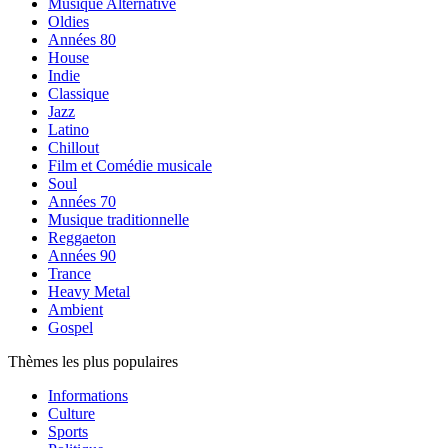
Musique Alternative
Oldies
Années 80
House
Indie
Classique
Jazz
Latino
Chillout
Film et Comédie musicale
Soul
Années 70
Musique traditionnelle
Reggaeton
Années 90
Trance
Heavy Metal
Ambient
Gospel
Thèmes les plus populaires
Informations
Culture
Sports