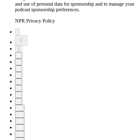
and use of personal data for sponsorship and to manage your
podcast sponsorship preferences.
NPR Privacy Policy
1
2
3
4
5
6
7
8
9
10
11
20
30
40