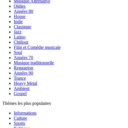
Musique Alternative
Oldies
Années 80
House
Indie
Classique
Jazz
Latino
Chillout
Film et Comédie musicale
Soul
Années 70
Musique traditionnelle
Reggaeton
Années 90
Trance
Heavy Metal
Ambient
Gospel
Thèmes les plus populaires
Informations
Culture
Sports