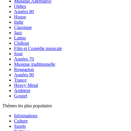
Musique Alternative
Oldies
Années 80
House
Indie
Classique
Jazz
Latino
Chillout
Film et Comédie musicale
Soul
Années 70
Musique traditionnelle
Reggaeton
Années 90
Trance
Heavy Metal
Ambient
Gospel
Thèmes les plus populaires
Informations
Culture
Sports