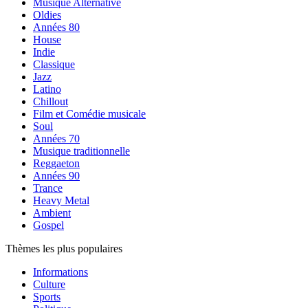
Musique Alternative
Oldies
Années 80
House
Indie
Classique
Jazz
Latino
Chillout
Film et Comédie musicale
Soul
Années 70
Musique traditionnelle
Reggaeton
Années 90
Trance
Heavy Metal
Ambient
Gospel
Thèmes les plus populaires
Informations
Culture
Sports