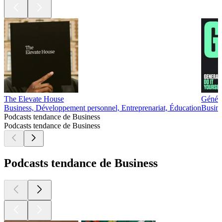
The Elevate House
Généra
Business, Développement personnel, Entreprenariat, Éducation
Busine
Podcasts tendance de Business
Podcasts tendance de Business
Podcasts tendance de Business