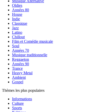
Musique Alternative
Oldies
Années 80
House
Indie
Classique
Jazz
Latino
Chillout
Film et Comédie musicale
Soul
Années 70
Musique traditionnelle
Reggaeton
Années 90
Trance
Heavy Metal
Ambient
Gospel
Thèmes les plus populaires
Informations
Culture
Sports