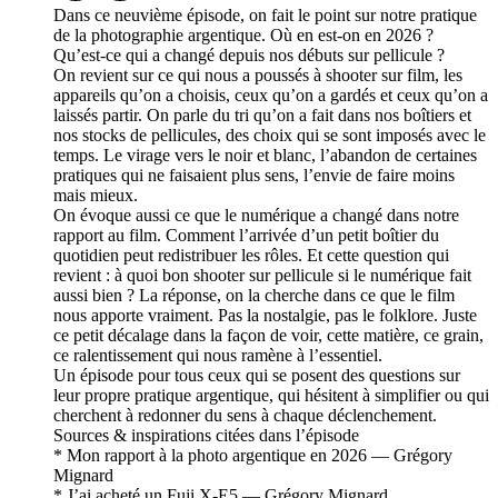
Dans ce neuvième épisode, on fait le point sur notre pratique
de la photographie argentique. Où en est-on en 2026 ?
Qu’est-ce qui a changé depuis nos débuts sur pellicule ?
On revient sur ce qui nous a poussés à shooter sur film, les
appareils qu’on a choisis, ceux qu’on a gardés et ceux qu’on a
laissés partir. On parle du tri qu’on a fait dans nos boîtiers et
nos stocks de pellicules, des choix qui se sont imposés avec le
temps. Le virage vers le noir et blanc, l’abandon de certaines
pratiques qui ne faisaient plus sens, l’envie de faire moins
mais mieux.
On évoque aussi ce que le numérique a changé dans notre
rapport au film. Comment l’arrivée d’un petit boîtier du
quotidien peut redistribuer les rôles. Et cette question qui
revient : à quoi bon shooter sur pellicule si le numérique fait
aussi bien ? La réponse, on la cherche dans ce que le film
nous apporte vraiment. Pas la nostalgie, pas le folklore. Juste
ce petit décalage dans la façon de voir, cette matière, ce grain,
ce ralentissement qui nous ramène à l’essentiel.
Un épisode pour tous ceux qui se posent des questions sur
leur propre pratique argentique, qui hésitent à simplifier ou qui
cherchent à redonner du sens à chaque déclenchement.
Sources & inspirations citées dans l’épisode
* Mon rapport à la photo argentique en 2026 — Grégory
Mignard
* J’ai acheté un Fuji X-E5 — Grégory Mignard