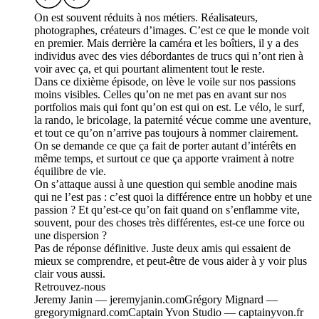
On est souvent réduits à nos métiers. Réalisateurs,
photographes, créateurs d’images. C’est ce que le monde voit
en premier. Mais derrière la caméra et les boîtiers, il y a des
individus avec des vies débordantes de trucs qui n’ont rien à
voir avec ça, et qui pourtant alimentent tout le reste.
Dans ce dixième épisode, on lève le voile sur nos passions
moins visibles. Celles qu’on ne met pas en avant sur nos
portfolios mais qui font qu’on est qui on est. Le vélo, le surf,
la rando, le bricolage, la paternité vécue comme une aventure,
et tout ce qu’on n’arrive pas toujours à nommer clairement.
On se demande ce que ça fait de porter autant d’intérêts en
même temps, et surtout ce que ça apporte vraiment à notre
équilibre de vie.
On s’attaque aussi à une question qui semble anodine mais
qui ne l’est pas : c’est quoi la différence entre un hobby et une
passion ? Et qu’est-ce qu’on fait quand on s’enflamme vite,
souvent, pour des choses très différentes, est-ce une force ou
une dispersion ?
Pas de réponse définitive. Juste deux amis qui essaient de
mieux se comprendre, et peut-être de vous aider à y voir plus
clair vous aussi.
Retrouvez-nous
Jeremy Janin — jeremyjanin.comGrégory Mignard —
gregorymignard.comCaptain Yvon Studio — captainyvon.fr