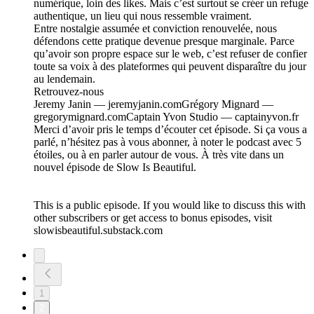
numérique, loin des likes. Mais c’est surtout se créer un refuge
authentique, un lieu qui nous ressemble vraiment.
Entre nostalgie assumée et conviction renouvelée, nous
défendons cette pratique devenue presque marginale. Parce
qu’avoir son propre espace sur le web, c’est refuser de confier
toute sa voix à des plateformes qui peuvent disparaître du jour
au lendemain.
Retrouvez-nous
Jeremy Janin — jeremyjanin.comGrégory Mignard —
gregorymignard.comCaptain Yvon Studio — captainyvon.fr
Merci d’avoir pris le temps d’écouter cet épisode. Si ça vous a
parlé, n’hésitez pas à vous abonner, à noter le podcast avec 5
étoiles, ou à en parler autour de vous. À très vite dans un
nouvel épisode de Slow Is Beautiful.
This is a public episode. If you would like to discuss this with
other subscribers or get access to bonus episodes, visit
slowisbeautiful.substack.com
1
2