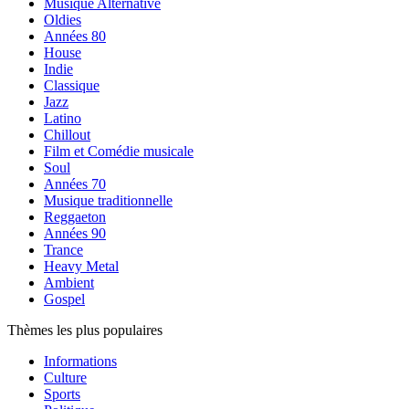
Musique Alternative
Oldies
Années 80
House
Indie
Classique
Jazz
Latino
Chillout
Film et Comédie musicale
Soul
Années 70
Musique traditionnelle
Reggaeton
Années 90
Trance
Heavy Metal
Ambient
Gospel
Thèmes les plus populaires
Informations
Culture
Sports