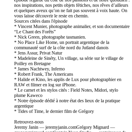
nos inspirations, nos petits objets fétiches, nos rêves d’ailleurs
et quelques aveux qu’on ne fait pas souvent à voix haute. On
vous laisse découvrir le reste en chemin.
Sources citées dans l'épisode
* Vincent Munier, photographe animalier, et son documentaire
“Le Chant des Forêts”
* Nick Green, photographe tasmanien.
* No Place Like Home, un portrait argentique de la
communauté surf de la côte nord du Jutland danois
* Jens Assur, Privat Natur
* Madeleine de Sinéty, Un village, sa série sur le village de
Poilley en Bretagne
* James Nachtwey, Inferno
* Robert Frank, The Americans
* Halide et Kino, les applis de Lux pour photographier en
RAW et filmer en log sur iPhone.
* Le carnet et les stylos cités : Field Notes, Midori, stylo
plume Kaweco
* Notre épisode dédié à notre état des lieux de la pratique
argentique
* Tides of Time, le dernier film de Grégory
Retrouvez-nous
Jeremy Janin — jeremyjanin.comGrégory Mignard —