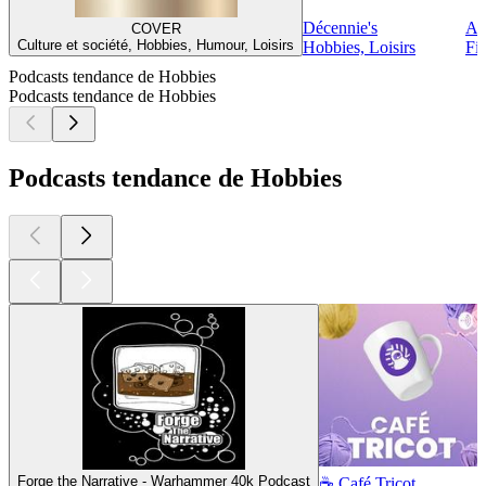
Décennie's
Ad
COVER
Culture et société, Hobbies, Humour, Loisirs
Hobbies, Loisirs
Fic
Podcasts tendance de Hobbies
Podcasts tendance de Hobbies
Podcasts tendance de Hobbies
Forge the Narrative - Warhammer 40k Podcast
☕ Café Tricot