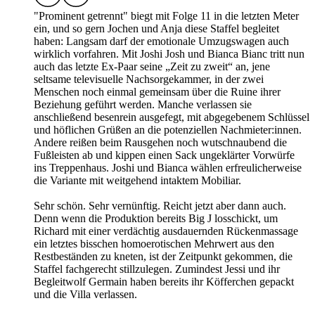
"Prominent getrennt" biegt mit Folge 11 in die letzten Meter
ein, und so gern Jochen und Anja diese Staffel begleitet
haben: Langsam darf der emotionale Umzugswagen auch
wirklich vorfahren. Mit Joshi Josh und Bianca Bianc tritt nun
auch das letzte Ex-Paar seine „Zeit zu zweit“ an, jene
seltsame televisuelle Nachsorgekammer, in der zwei
Menschen noch einmal gemeinsam über die Ruine ihrer
Beziehung geführt werden. Manche verlassen sie
anschließend besenrein ausgefegt, mit abgegebenem Schlüssel
und höflichen Grüßen an die potenziellen Nachmieter:innen.
Andere reißen beim Rausgehen noch wutschnaubend die
Fußleisten ab und kippen einen Sack ungeklärter Vorwürfe
ins Treppenhaus. Joshi und Bianca wählen erfreulicherweise
die Variante mit weitgehend intaktem Mobiliar.
Sehr schön. Sehr vernünftig. Reicht jetzt aber dann auch.
Denn wenn die Produktion bereits Big J losschickt, um
Richard mit einer verdächtig ausdauernden Rückenmassage
ein letztes bisschen homoerotischen Mehrwert aus den
Restbeständen zu kneten, ist der Zeitpunkt gekommen, die
Staffel fachgerecht stillzulegen. Zumindest Jessi und ihr
Begleitwolf Germain haben bereits ihr Köfferchen gepackt
und die Villa verlassen.