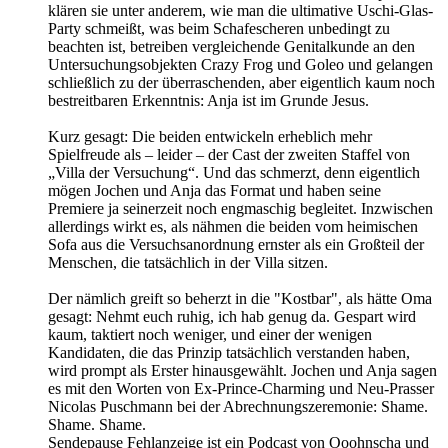
klären sie unter anderem, wie man die ultimative Uschi-Glas-
Party schmeißt, was beim Schafescheren unbedingt zu
beachten ist, betreiben vergleichende Genitalkunde an den
Untersuchungsobjekten Crazy Frog und Goleo und gelangen
schließlich zu der überraschenden, aber eigentlich kaum noch
bestreitbaren Erkenntnis: Anja ist im Grunde Jesus.
Kurz gesagt: Die beiden entwickeln erheblich mehr
Spielfreude als – leider – der Cast der zweiten Staffel von
„Villa der Versuchung“. Und das schmerzt, denn eigentlich
mögen Jochen und Anja das Format und haben seine
Premiere ja seinerzeit noch engmaschig begleitet. Inzwischen
allerdings wirkt es, als nähmen die beiden vom heimischen
Sofa aus die Versuchsanordnung ernster als ein Großteil der
Menschen, die tatsächlich in der Villa sitzen.
Der nämlich greift so beherzt in die "Kostbar", als hätte Oma
gesagt: Nehmt euch ruhig, ich hab genug da. Gespart wird
kaum, taktiert noch weniger, und einer der wenigen
Kandidaten, die das Prinzip tatsächlich verstanden haben,
wird prompt als Erster hinausgewählt. Jochen und Anja sagen
es mit den Worten von Ex-Prince-Charming und Neu-Prasser
Nicolas Puschmann bei der Abrechnungszeremonie: Shame.
Shame. Shame.
Sendepause Fehlanzeige ist ein Podcast von Ooohnscha und