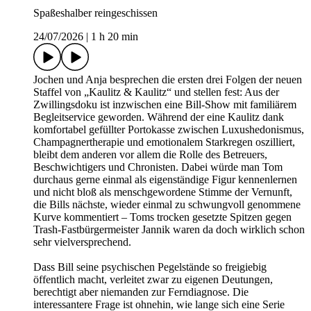
Spaßeshalber reingeschissen
24/07/2026
|
1 h 20 min
Jochen und Anja besprechen die ersten drei Folgen der neuen
Staffel von „Kaulitz & Kaulitz“ und stellen fest: Aus der
Zwillingsdoku ist inzwischen eine Bill-Show mit familiärem
Begleitservice geworden. Während der eine Kaulitz dank
komfortabel gefüllter Portokasse zwischen Luxushedonismus,
Champagnertherapie und emotionalem Starkregen oszilliert,
bleibt dem anderen vor allem die Rolle des Betreuers,
Beschwichtigers und Chronisten. Dabei würde man Tom
durchaus gerne einmal als eigenständige Figur kennenlernen
und nicht bloß als menschgewordene Stimme der Vernunft,
die Bills nächste, wieder einmal zu schwungvoll genommene
Kurve kommentiert – Toms trocken gesetzte Spitzen gegen
Trash-Fastbürgermeister Jannik waren da doch wirklich schon
sehr vielversprechend.
Dass Bill seine psychischen Pegelstände so freigiebig
öffentlich macht, verleitet zwar zu eigenen Deutungen,
berechtigt aber niemanden zur Ferndiagnose. Die
interessantere Frage ist ohnehin, wie lange sich eine Serie