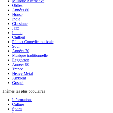
Musique Alternative
Oldies
Années 80
House
Indie
Classique
Jazz
Latino
Chillout
Film et Comédie musicale
Soul
Années 70
Musique traditionnelle
Reggaeton
Années 90
Trance
Heavy Metal
Ambient
Gospel
Thèmes les plus populaires
Informations
Culture
Sports