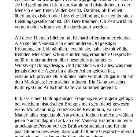
sie bei gedimmtem Licht am Kamin und diskutierten, ob der
Mensch einen freien Willen besitzt. Darüber, ob Freiheit
überhaupt existiert oder bloß eine Erfindung der neoliberalen
Leistungsgesellschaft ist. Ob Tiere träumen. Ob Zeit wirklich
vergeht oder wir nur von ihr durchquert werden.
All diese Themen blieben mit Richard offenbar unerreichbar.
Also suchte Vanessa sich einen anderen Ort geistiger
Erbauung. Im Lidl nämlich,, erzählt sie, habe sie mit völlig
fremden Menschen schon stundenlang erbauliche Gespräche
geführt, unter anderem über besonders gelungenes
Wurstverpackungsdesign. Und plötzlich wirkt alles, was man
jemals über die Agora im antiken Athen gelesen hat,
erstaunlich provinziell. Sokrates hätte vermutlich gar nicht auf
dem Marktplatz herumstehen müssen. Ein Gang zwischen
Kühlregal und Aufschnitt hätte vollkommen gereicht.
In klassischen Bildungsbürger-Fragebögen wird gern gefragt,
bei welchem historischen Ereignis man gern dabei gewesen
wäre. Mondlandung, Französische Revolution, Fall der
Mauer: alles respektable Antworten. Jochen und Anja wählen
jenen Nachmittag im Lidl, an dem Vanessa Brahimi und eine
unbekannte Person vor der Brühwurst standen und für ein
paar Stunden bewiesen, dass wahrhaft tiefe Gespräche überall
möglich sind – solange die Verpackung stimmt.