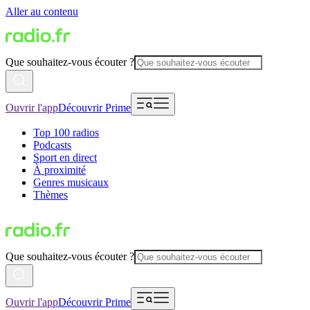
Aller au contenu
Que souhaitez-vous écouter ?
Ouvrir l'app
Découvrir Prime
Top 100 radios
Podcasts
Sport en direct
À proximité
Genres musicaux
Thèmes
Que souhaitez-vous écouter ?
Ouvrir l'app
Découvrir Prime