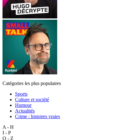
Catégories les plus populaires
Sports
Culture et société
Humour
Actualités
Crime : histoires vraies
A - H
I - P
Q - Z