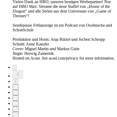
Vielen Dank an HBO, unseren heutigen Werbepartner! Nur
auf HBO Max: Streame die neue Staffel von „House of the
Dragon“ und alle Serien aus dem Universum von „Game of
Thrones“!
Sendepause Fehlanzeige ist ein Podcast von Ooohnscha und
SchohSchoh
Produktion und Hosts: Anja Rützel und Jochen Schropp
Schnitt: Anne Kanzler
Cover: Miguel Martin und Markus Gisin
Jingle: Herwig Zamernik
Hosted on Acast. See acast.com/privacy for more information.
1
2
3
4
5
6
7