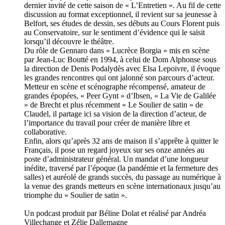
dernier invité de cette saison de « L’Entretien ». Au fil de cette
discussion au format exceptionnel, il revient sur sa jeunesse à
Belfort, ses études de dessin, ses débuts au Cours Florent puis
au Conservatoire, sur le sentiment d’évidence qui le saisit
lorsqu’il découvre le théâtre.
Du rôle de Gennaro dans « Lucrèce Borgia » mis en scène
par Jean-Luc Boutté en 1994, à celui de Dom Alphonse sous
la direction de Denis Podalydès avec Elsa Lepoivre, il évoque
les grandes rencontres qui ont jalonné son parcours d’acteur.
Metteur en scène et scénographe récompensé, amateur de
grandes épopées, « Peer Gynt » d’Ibsen, « La Vie de Galilée
» de Brecht et plus récemment « Le Soulier de satin » de
Claudel, il partage ici sa vision de la direction d’acteur, de
l’importance du travail pour créer de manière libre et
collaborative.
Enfin, alors qu’après 32 ans de maison il s’apprête à quitter le
Français, il pose un regard joyeux sur ses onze années au
poste d’administrateur général. Un mandat d’une longueur
inédite, traversé par l’époque (la pandémie et la fermeture des
salles) et auréolé de grands succès, du passage au numérique à
la venue des grands metteurs en scène internationaux jusqu’au
triomphe du « Soulier de satin ».
Un podcast produit par Béline Dolat et réalisé par Andréa
Villechange et Zélie Dallemagne