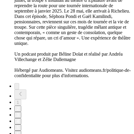
juillet, la troupe s’installait au théâtre d’Epidaure avant de
reprendre la route pour une tournée internationale de
septembre à janvier 2025. Le 28 mai, elle arrivait à Richelieu.
Dans cet épisode, Séphora Pondi et Gaël Kamilindi,
pensionnaires, reviennent sur ces mois de tournée et la vie de
troupe. Sur cette pièce singulière, tragédie mêlant antique et
contemporain, « comme un geste de consolation, quelque
chose qui répare, un cri d’amour ». Une expérience de théâtre
unique.
Un podcast produit par Béline Dolat et réalisé par Andréa
Villechange et Zélie Dallemagne
Hébergé par Audiomeans. Visitez audiomeans.fr/politique-de-
confidentialite pour plus d'informations.
1
2
3
4
5
6