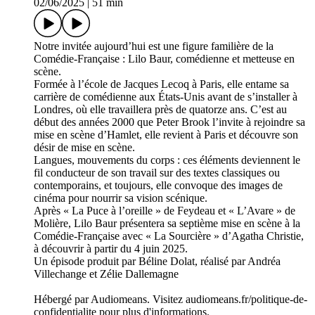
02/06/2025
|
51 min
Notre invitée aujourd’hui est une figure familière de la
Comédie-Française : Lilo Baur, comédienne et metteuse en
scène.
Formée à l’école de Jacques Lecoq à Paris, elle entame sa
carrière de comédienne aux États-Unis avant de s’installer à
Londres, où elle travaillera près de quatorze ans. C’est au
début des années 2000 que Peter Brook l’invite à rejoindre sa
mise en scène d’Hamlet, elle revient à Paris et découvre son
désir de mise en scène.
Langues, mouvements du corps : ces éléments deviennent le
fil conducteur de son travail sur des textes classiques ou
contemporains, et toujours, elle convoque des images de
cinéma pour nourrir sa vision scénique.
Après « La Puce à l’oreille » de Feydeau et « L’Avare » de
Molière, Lilo Baur présentera sa septième mise en scène à la
Comédie-Française avec « La Sourcière » d’Agatha Christie,
à découvrir à partir du 4 juin 2025.
Un épisode produit par Béline Dolat, réalisé par Andréa
Villechange et Zélie Dallemagne
Hébergé par Audiomeans. Visitez audiomeans.fr/politique-de-
confidentialite pour plus d'informations.