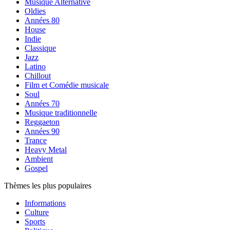
Musique Alternative
Oldies
Années 80
House
Indie
Classique
Jazz
Latino
Chillout
Film et Comédie musicale
Soul
Années 70
Musique traditionnelle
Reggaeton
Années 90
Trance
Heavy Metal
Ambient
Gospel
Thèmes les plus populaires
Informations
Culture
Sports