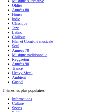
Musique Alternative
Oldies
Années 80
House
Indie
Classique
Jazz
Latino
Chillout
Film et Comédie musicale
Soul
Années 70
Musique traditionnelle
Reggaeton
Années 90
Trance
Heavy Metal
Ambient
Gospel
Thèmes les plus populaires
Informations
Culture
Sports