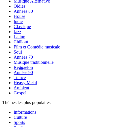
Musique Alternative
Oldies
Années 80
House
Indie
Classique
Jazz
Latino
Chillout
Film et Comédie musicale
Soul
Années 70
Musique traditionnelle
Reggaeton
Années 90
Trance
Heavy Metal
Ambient
Gospel
Thèmes les plus populaires
Informations
Culture
Sports