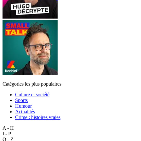
Catégories les plus populaires
Culture et société
Sports
Humour
Actualités
Crime : histoires vraies
A - H
I - P
Q - Z