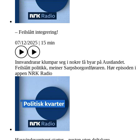
– Feilslått integrering!
07/12/2025
|
15 min
Innvandrarar klumpar seg i nokre få byar på Austlandet.
Feilslått politikk, meiner Sarpsborgordføraren. Hør episoden i
appen NRK Radio
Havvindeventyret starter – nesten uten deltakere