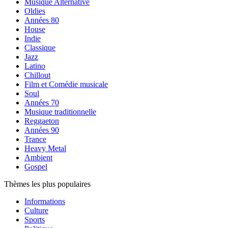
Musique Alternative
Oldies
Années 80
House
Indie
Classique
Jazz
Latino
Chillout
Film et Comédie musicale
Soul
Années 70
Musique traditionnelle
Reggaeton
Années 90
Trance
Heavy Metal
Ambient
Gospel
Thèmes les plus populaires
Informations
Culture
Sports